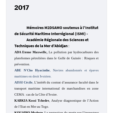
2017
Mémoires M2DSAMO soutenus à l'Institut
de Sécurité Maritime Interrégional (ISMI) -
Académie Régionale des Sciences et
Techniques de la Mer d'Abidjan
:
,
ADA Eteme Maxwelle
La pollution par hydrocarbures des
plateformes pétrolières dans le Golfe de Guinée : Risques et
prévention.
ABE N'Cho Hyacinthe
, Navires abandonnés et épaves
maritimes en droit Ivoirien.
AISSI Cécile
,
L’intérêt du contrat d’assurance faculté dans le
transport maritime international de marchandises en zone
CEMA : cas de la Côte d’Ivoire.
KABKIA Kossi Tchedre
, Analyse diagnostique de l’Action
de l’Etat en Mer au Togo.
KOUADIO Modeste
, La protection du marin par l’inspecteur