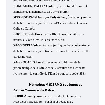
gestion des ressources halieutiques au Gabon ?
KONE MEHRI PAULIN Clotaire
, Le contrat de transport
maritime de marchandises en Côte d’Ivoire,
M’BONGO PASSI Georges Fady Arthur
, Étude comparative
de la lutte contre la piraterie dans l’Océan Indien et dans le
Golfe de Guinée,
OHOUEU Beda Hortense
, La libre immatriculation des
navires e, Côte d’Ivoire : enjeux et défis,
-
YAO KOFFI Mathias
, Aspects juridiques de la prévention et
de la lutte contre la pollution intentionnelle ou accidentelle
par les navires,
YAO KOUADIO Pascal
, Les aspects juridiques de la
problématique de la sûreté et de la sécurité dans les eaux
ivoiriennes : le contrôle de l’Etat du port et le code ISPS,
Mémoires M2DSAMO soutenus au
Centre Trainmar de Dakar :
CORREA Souleymane
, le pouvoir des Etats sur leurs
ressources halieutiques : Sénégal et pêche INN.