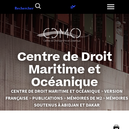
Aller
Choix
fr
Rechercher
au
de
contenu
la
langue
Centre de Droit
Maritime et
Océanique
Vous
CENTRE DE DROIT MARITIME ET OCÉANIQUE
VERSION
êtes
FRANÇAISE
PUBLICATIONS
MÉMOIRES DE M2
MÉMOIRES
ici :
SOUTENUS À ABIDJAN ET DAKAR