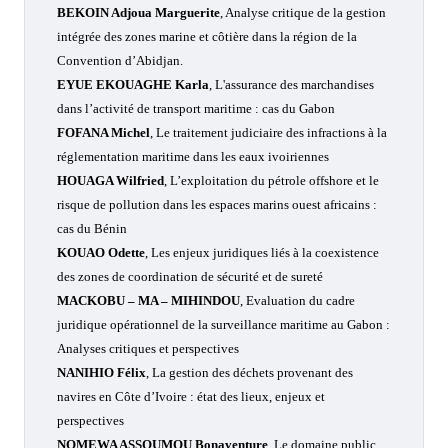
BEKOIN Adjoua Marguerite
,
Analyse critique de la gestion
intégrée des zones marine et côtière dans la région de la
Convention d’Abidjan.
EYUE EKOUAGHE Karla
,
L'assurance des marchandises
dans l’activité de transport maritime : cas du Gabon
FOFANA Michel
,
Le traitement judiciaire des infractions à la
réglementation maritime dans les eaux ivoiriennes
HOUAGA Wilfried
,
L’exploitation du pétrole offshore et le
risque de pollution dans les espaces marins ouest africains :
cas du Bénin
KOUAO Odette
,
Les enjeux juridiques liés à la coexistence
des zones de coordination de sécurité et de sureté
MACKOBU – MA – MIHINDOU
,
Evaluation du cadre
juridique opérationnel de la surveillance maritime au Gabon :
Analyses critiques et perspectives
NANIHIO Félix
,
La gestion des déchets provenant des
navires en Côte d’Ivoire : état des lieux, enjeux et
perspectives
NOMEWA ASSOUMOU Bonaventure
,
Le domaine public