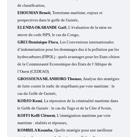
de classification,
EHOUMAN Benoît
, Terrorisme maritime, enjeux et
perspectives dans le golfe de Guinée,
ELENDA OKABANDE Gaël
, L’évaluation de la mise en
œuvre du code ISPS, le cas du Congo,
GBEI Dominique Flora
, Les Conventions internationales
d’indemnisation pour les dommages dus à la pollution par les
hydrocarbures (FIPOL) : quels avantages pour les Etats côtiers
de la Communauté Economique des Etats de l’Afrique de
l’Ouest (CEDEAO).
GBOSSOUNA MLANHORO Thomas
, Analyse des stratégies
de lutte contre le trafic de stupéfiants par voie maritime : le
cas du Golfe de Guinée,
KODJO Komi
,
La répression de la criminalité maritime dans
le Golfe de Guinée : le cas du Togo et de la Côte d’Ivoire,
KOFFI Koffi Clément
, L’immigration maritime par voie
maritime : réalités et réponses,
KOMBILA Koumba
, Quelle stratégie pour une meilleure