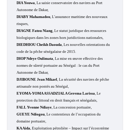
DIA Youwa
, La saisie conservatoire des navires au Port
Autonome de Dakar,
DIABY Mahamadou
, L’assurance maritime des nouveaux
risques,
DIAGNE Fatou Niang
, Le statut juridique des ressources
biologiques dans les zones hors juridictions nationales,
DIEDHIOU Cheikh Daouda
, Les nouvelles orientations du
code de la pêche sénégalaise de 2015.
DIOP Ndeye Oulimata
, La mise en œuvre effective des
normes de sûreté portuaire au Sénégal : le cas du Port
Autonome de Dakar,
DJIBOUNE Jean Mikael
, La sécurité des navires de pêche
artisanale non pontés au Sénégal,
EYOMA-YOMA ASSADZIALA Gerema Larissa
, Le
protection du littoral en droit français et sénégalais,
FALL Yvonne Ndiaye
, La concession portuaire,
GUEYE Ndiogou
, Le contentieux de l’occupation du
domaine portuaire,
KA Aida
, Exploitation pétrolière – Impact sur l’écosystème