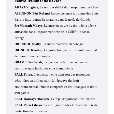
Centre Trainmar de Dakar :
AKAYA Virginie
, La responsabilité du transporteur maritime
ASSIGNON Tété Roland
, La compétence juridique des Etats
dans la lutte contre la piraterie dans le golfe du Guinée
BA Momath Mbaye
, La mise en œuvre du droit de la pêche
artisanale dans l’espace maritime de la CSRP : le cas du
Sénégal
DIEDHIOU Nfally
, La sureté maritime au Sénégal
DIONGUE Khadim,
La protection par le droit international
de l’environnement marin
DRAME Ben Salah
, La gestion de la zone commune
maritime entre la Guinée et la Sierra Léone
FALL Fatou
, L’extraction et le transport des ressources
pétrolières en milieu marin à l’épreuve du droit
environnemental : études comparés en droit français et droit
sénégalais
FALL Houraye Alassane
, Le rejet d'hydrocarbures en mer
FALL Papa Libasse
, Les obligations des Etats en matière de
protection du milieu marin