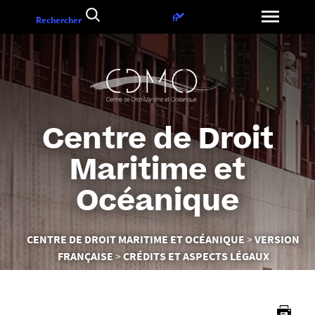
Aller
Choix
fr
Rechercher
au
de
contenu
la
langue
Centre de Droit
Maritime et
Océanique
Vous
CENTRE DE DROIT MARITIME ET OCÉANIQUE
VERSION
êtes
FRANÇAISE
CRÉDITS ET ASPECTS LÉGAUX
ici :