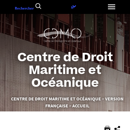
Aller
Choix
fr
Rechercher
au
de
contenu
la
langue
Centre de Droit
Maritime et
Océanique
Vous
CENTRE DE DROIT MARITIME ET OCÉANIQUE
VERSION
êtes
FRANÇAISE
ACCUEIL
ici :