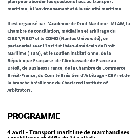
s
plan pour aborder les questions liées au transport
e
maritime, à l'environnement et à la sécurité maritime.
f
a
Il est organisé par l'Académie de Droit Maritime - MLAW, la
l
Chambre de conciliation, médiation et arbitrage du
s
CIESP/FIESP et le CDMO (Nantes Université), en
e
partenariat avec l'Institut Ibéro-Américain de Droit
Maritime (IIDM), et le soutien institutionnel de la
République Française, de l'Ambassade de France au
Brésil, de Business France, de la Chambre de Commerce
Brésil-France, du Comité Brésilien d'Arbitrage - CBAr et de
la branche brésilienne du Chartered Institute of
Arbitrators.
PROGRAMME
4 avril - Transport maritime de marchandises