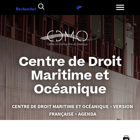
Aller
Choix
fr
Rechercher
au
de
contenu
la
langue
Centre de Droit
Maritime et
Océanique
Vous
CENTRE DE DROIT MARITIME ET OCÉANIQUE
VERSION
êtes
FRANÇAISE
AGENDA
ici :