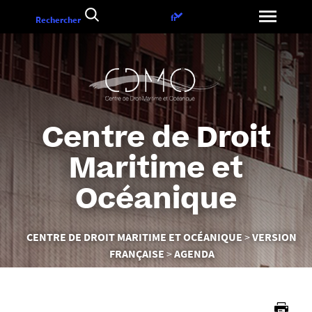
Aller
Choix
fr
Rechercher
au
de
contenu
la
langue
Centre de Droit
Maritime et
Océanique
Vous
CENTRE DE DROIT MARITIME ET OCÉANIQUE
VERSION
êtes
FRANÇAISE
AGENDA
ici :